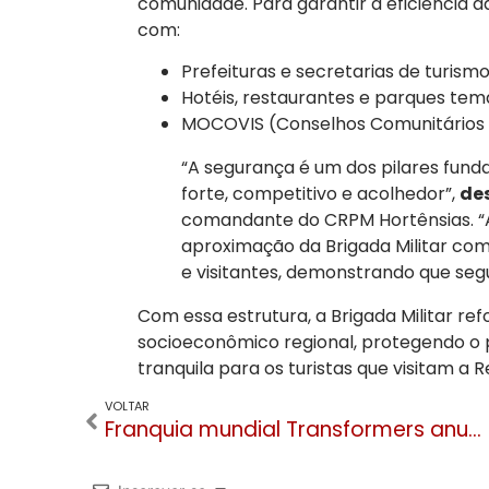
comunidade. Para garantir a eficiência 
com:
Prefeituras e secretarias de turismo
Hotéis, restaurantes e parques temá
MOCOVIS (Conselhos Comunitários d
“A segurança é um dos pilares funda
forte, competitivo e acolhedor”,
des
comandante do CRPM Hortênsias. “A
aproximação da Brigada Militar com
e visitantes, demonstrando que seg
Com essa estrutura, a Brigada Militar r
socioeconômico regional, protegendo o p
tranquila para os turistas que visitam a 
VOLTAR
Franquia mundial Transformers anuncia que Gramado ganhará complexo imersivo da marca no Brasil