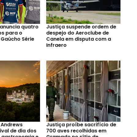
anuncia quatro
Justiça suspende ordem de
os para o
despejo do Aeroclube de
Gaúcho Série
Canela em disputa com a
Infraero
t Andrews
Justiça proíbe sacrifício de
val de dia dos
700 aves recolhidas em
a gastronomia e
Gramado no sítio de