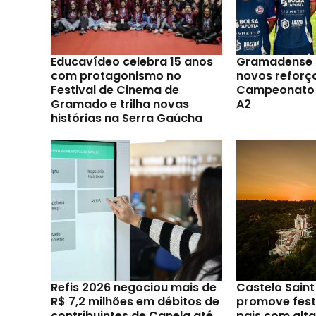
Educavídeo celebra 15 anos
Gramadense 
com protagonismo no
novos reforç
Festival de Cinema de
Campeonato 
Gramado e trilha novas
A2
histórias na Serra Gaúcha
Refis 2026 negociou mais de
Castelo Sain
R$ 7,2 milhões em débitos de
promove festi
contribuintes de Canela até
pais com alt