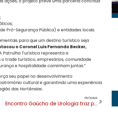
das ações, o projeto prevê uma parceria contínua
;
ticos;
e Pró-Segurança Pública) e entidades locais.
mentais para que um destino turístico seja
tacou o Coronel Luis Fernando Becker,
 Patrulha Turística representa a
 o trade turístico, empresários, comunidade
urança e hospitalidade caminham juntas.”
eforça seu papel no desenvolvimento
atrimônio cultural e garantindo uma experiência
Região das Hortênsias.
PRÓXIMA
Encontro Gaúcho de Urologia traz palestrante internacional a Gramado para debater incontinência e câncer de próstata