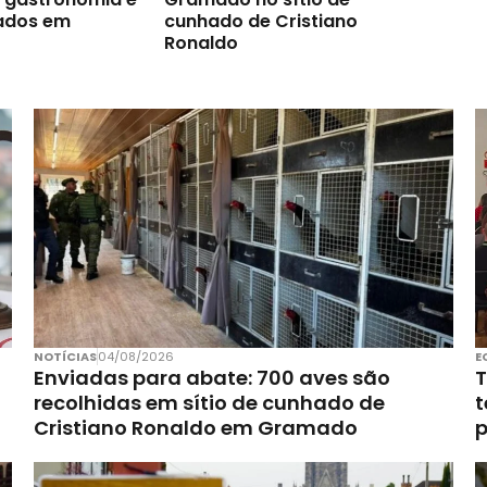
ados em
cunhado de Cristiano
Ronaldo
NOTÍCIAS
04/08/2026
E
Enviadas para abate: 700 aves são
T
recolhidas em sítio de cunhado de
t
Cristiano Ronaldo em Gramado
p