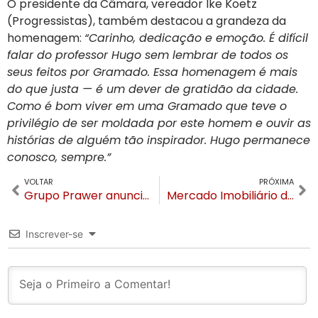
O presidente da Câmara, vereador Ike Koetz
(Progressistas), também destacou a grandeza da
homenagem:
“Carinho, dedicação e emoção. É difícil
falar do professor Hugo sem lembrar de todos os
seus feitos por Gramado. Essa homenagem é mais
do que justa — é um dever de gratidão da cidade.
Como é bom viver em uma Gramado que teve o
privilégio de ser moldada por este homem e ouvir as
histórias de alguém tão inspirador. Hugo permanece
conosco, sempre.”
VOLTAR
PRÓXIMA
Grupo Prawer anuncia novo gerente de Marketing
Mercado Imobiliário de Gramado movimenta R$ 2,5 bilhões em 2024 e cresce 4,17%, apesar das chuvas
Inscrever-se