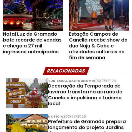
Natal Luz de Gramado
Estação Campos de
bate recorde de vendas
Canella recebe show do
e chega a 27 mil
duo Naju & Gabe e
ingressos antecipados
atividades culturais no
fim de semana
RELACIONADAS
TURISMO & GASTRONOMIA
03/08/2026
Decoração da Temporada de
Inverno transforma as ruas de
Canela e impulsiona o turismo
local
NOTÍCIAS
03/08/2026
Prefeitura de Gramado prepara
lançamento do projeto Jardins