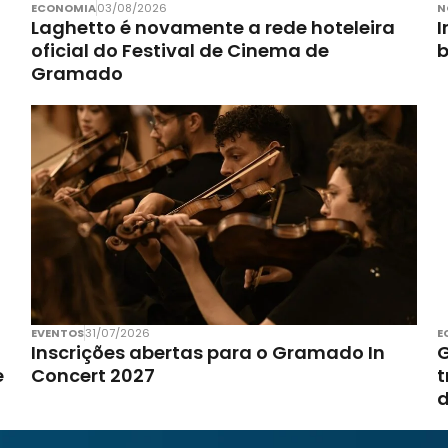
ECONOMIA
03/08/2026
N
Laghetto é novamente a rede hoteleira
I
oficial do Festival de Cinema de
Gramado
EVENTOS
31/07/2026
E
Inscrições abertas para o Gramado In
G
e
Concert 2027
t
d