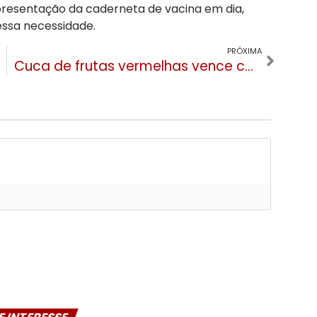
resentação da caderneta de vacina em dia,
essa necessidade.
PRÓXIMA
Cuca de frutas vermelhas vence concurso de melhor cuca da Festa da Colônia 2025 em Gramado