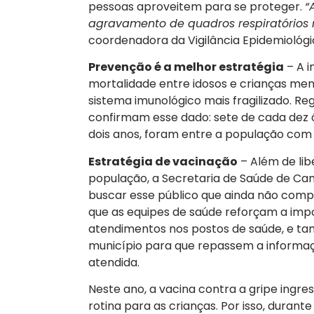
pessoas aproveitem para se proteger.
“
agravamento de quadros respiratórios n
coordenadora da Vigilância Epidemiológi
Prevenção é a melhor estratégia
– A i
mortalidade entre idosos e crianças men
sistema imunológico mais fragilizado. Re
confirmam esse dado: sete de cada dez ób
dois anos, foram entre a população com 
Estratégia de vacinação
– Além de lib
população, a Secretaria de Saúde de Can
buscar esse público que ainda não comp
que as equipes de saúde reforçam a impo
atendimentos nos postos de saúde, e ta
município para que repassem a informaçã
atendida.
Neste ano, a vacina contra a gripe ingr
rotina para as crianças. Por isso, durant