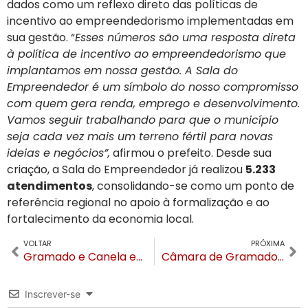
dados como um reflexo direto das políticas de
incentivo ao empreendedorismo implementadas em
sua gestão. “
Esses números são uma resposta direta
à política de incentivo ao empreendedorismo que
implantamos em nossa gestão. A Sala do
Empreendedor é um símbolo do nosso compromisso
com quem gera renda, emprego e desenvolvimento.
Vamos seguir trabalhando para que o município
seja cada vez mais um terreno fértil para novas
ideias e negócios”,
afirmou o prefeito. Desde sua
criação, a Sala do Empreendedor já realizou
5.233
atendimentos
, consolidando-se como um ponto de
referência regional no apoio à formalização e ao
fortalecimento da economia local.
VOLTAR
PRÓXIMA
Gramado e Canela em alerta para neve: Aviso do Inmet aponta para precipitação na madrugada
Câmara de Gramado abre processo seletivo para procurador com salário de R$ 9 mil
Inscrever-se