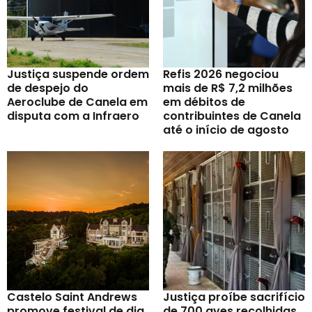
Justiça suspende ordem
Refis 2026 negociou
de despejo do
mais de R$ 7,2 milhões
Aeroclube de Canela em
em débitos de
disputa com a Infraero
contribuintes de Canela
até o início de agosto
Castelo Saint Andrews
Justiça proíbe sacrifício
promove festival de dia
de 700 aves recolhidas