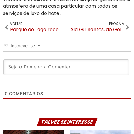
atmosfera de uma casa particular com todos os
serviços de luxo do hotel.
VOLTAR
PRÓXIMA
Parque do Lago recebe investimentos de R$ 600 mil para revitalização completa em Canela
Ala Gui Santos, do Golden State Warriors, vem ao NBA Gramado para um dia com fãs
Inscrever-se
0
COMENTÁRIOS
TALVEZ SE INTERESSE