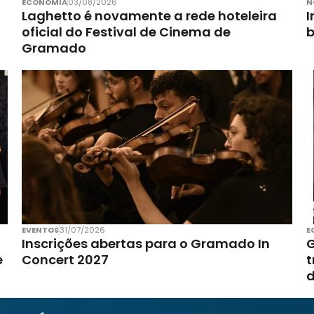
ECONOMIA
03/08/2026
N
Laghetto é novamente a rede hoteleira
I
oficial do Festival de Cinema de
Gramado
EVENTOS
31/07/2026
E
Inscrições abertas para o Gramado In
G
e
Concert 2027
t
d