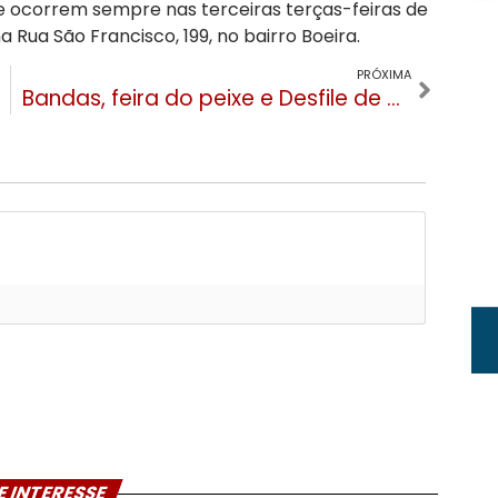
e ocorrem sempre nas terceiras terças-feiras de
a Rua São Francisco, 199, no bairro Boeira.
PRÓXIMA
Bandas, feira do peixe e Desfile de Carretas são atrações do fim de semana na Festa da Colônia de Gramado
E INTERESSE