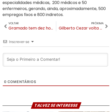
especialidades médicas, 200 médicos e 50
enfermeiros, gerando, ainda, aproximadamente, 500
empregos fixos e 800 indiretos.
VOLTAR
PRÓXIMA
Gramado tem dez hotéis no ranking anual dos Melhores do Mundo, América do Sul e Brasil
Gilberto Cezar volta de Brasília com 20 milhões de reais captados para projetos de Canela
Inscrever-se
0
COMENTÁRIOS
TALVEZ SE INTERESSE