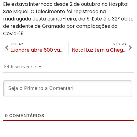
Ele estava internado desde 2 de outubro no Hospital
São Miguel. O falecimento foi registrado na
madrugada desta quinta-feira, dia 5. Este é o 32º óbito
de residente de Gramado por complicações da
Covid-19.
VOLTAR
PRÓXIMA
Luandre abre 600 vagas para Auxiliar de Logística no Rio Grande do Sul
Natal Luz tem a Chegada do Papai Noel neste sábado
Inscrever-se
0
COMENTÁRIOS