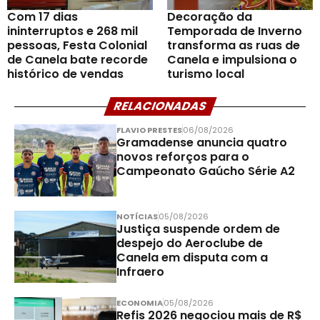
Com 17 dias
Decoração da
ininterruptos e 268 mil
Temporada de Inverno
pessoas, Festa Colonial
transforma as ruas de
de Canela bate recorde
Canela e impulsiona o
histórico de vendas
turismo local
RELACIONADAS
FLAVIO PRESTES
06/08/2026
Gramadense anuncia quatro
novos reforços para o
Campeonato Gaúcho Série A2
NOTÍCIAS
05/08/2026
Justiça suspende ordem de
despejo do Aeroclube de
Canela em disputa com a
Infraero
ECONOMIA
05/08/2026
Refis 2026 negociou mais de R$