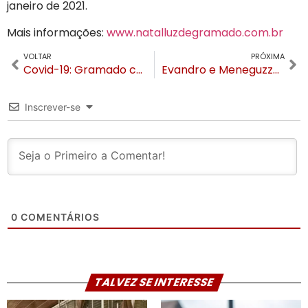
janeiro de 2021.
Mais informações:
www.natalluzdegramado.com.br
VOLTAR
PRÓXIMA
Covid-19: Gramado confirma 32º óbito de morador nesta quinta
Evandro e Meneguzzo realizam caminhada na Várzea Grande neste sábado
Inscrever-se
0
COMENTÁRIOS
TALVEZ SE INTERESSE