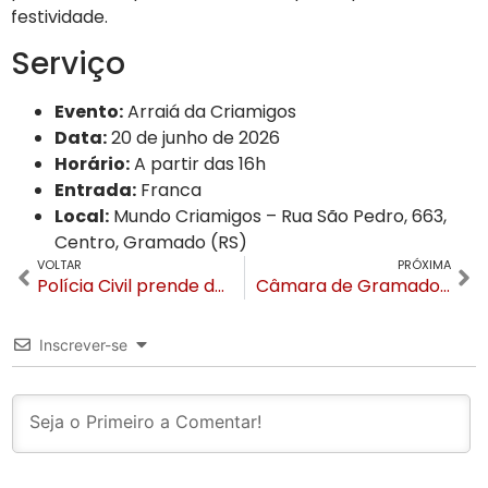
festividade
.
Serviço
Evento:
Arraiá da Criamigos
Data:
20 de junho de 2026
Horário:
A partir das 16h
Entrada:
Franca
Local:
Mundo Criamigos – Rua São Pedro, 663,
Centro, Gramado (RS)
VOLTAR
PRÓXIMA
Polícia Civil prende dois suspeitos de extorsão mediante sequestro e invasão de domicílio em Gramado
Câmara de Gramado aprova menção honrosa ao ex-prefeito Pedro Henrique Bertolucci
Inscrever-se