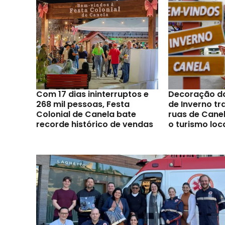
Com 17 dias ininterruptos e
Decoração d
268 mil pessoas, Festa
de Inverno t
Colonial de Canela bate
ruas de Canel
recorde histórico de vendas
o turismo loc