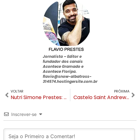
Jornalista –
Editor e
fundador dos canais
Acontece Gramado e
Acontece Floripa
.
flavio@snow-albatross-
314574.hostingersite.com.br
VOLTAR
PRÓXIMA
Nutri Simone Prestes: FRUTAS X DIABETES
Castelo Saint Andrews comemora 10 anos e anuncia residencial de luxo em Gramado
Inscrever-se