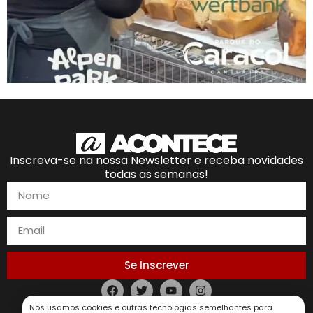
Inscreva-se na nossa Newsletter e receba novidades
todas as semanas!
Se Inscrever
Política de Privacidade
Nós usamos cookies e outras tecnologias semelhantes para