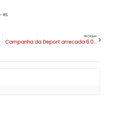
o-RS
PRÓXIMA
Campanha da Deport arrecada 6.079 itens em prol ao Oásis Santa Ângela