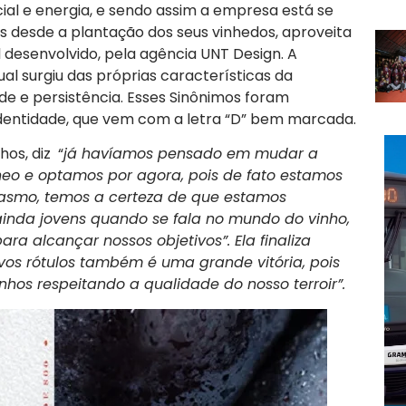
cial e energia, e sendo assim a empresa está se
 desde a plantação dos seus vinhedos, aproveita
l desenvolvido, pela agência UNT Design. A
ual surgiu das próprias características da
de e persistência. Esses Sinônimos foram
identidade, que vem com a letra “D” bem marcada.
os, diz “
já havíamos pensado em mudar a
o e optamos por agora, pois de fato estamos
asmo, temos a certeza de que estamos
ainda jovens quando se fala no mundo do vinho,
 alcançar nossos objetivos”. Ela finaliza
vos rótulos também é uma grande vitória, pois
os respeitando a qualidade do nosso terroir”.