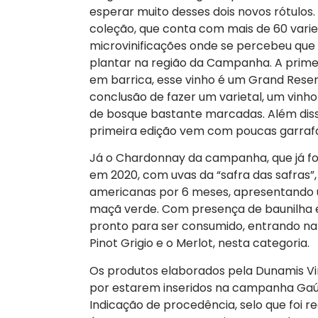
esperar muito desses dois novos rótulos.
coleção, que conta com mais de 60 varied
microvinificações onde se percebeu que
plantar na região da Campanha. A primei
em barrica, esse vinho é um Grand Reser
conclusão de fazer um varietal, um vinh
de bosque bastante marcadas. Além disso
primeira edição vem com poucas garraf
Já o Chardonnay da campanha, que já foi v
em 2020, com uvas da “safra das safras”
americanas por 6 meses, apresentando 
maçã verde. Com presença de baunilha e
pronto para ser consumido, entrando na
Pinot Grigio e o Merlot, nesta categoria.
Os produtos elaborados pela Dunamis Vi
por estarem inseridos na campanha Gaúch
Indicação de procedência, selo que foi