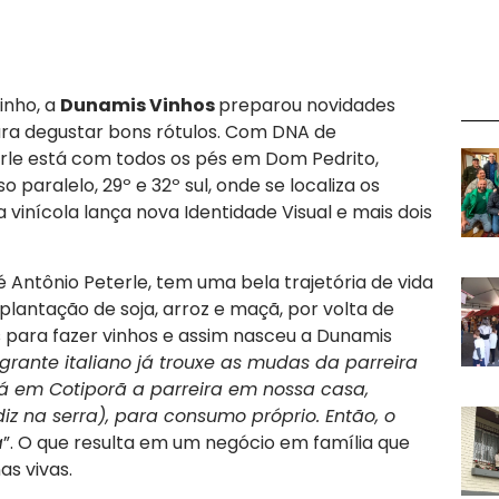
inho, a
Dunamis Vinhos
preparou novidades
ra degustar bons rótulos. Com DNA de
terle está com todos os pés em Dom Pedrito,
 paralelo, 29º e 32º sul, onde se localiza os
vinícola lança nova Identidade Visual e mais dois
 Antônio Peterle, tem uma bela trajetória de vida
antação de soja, arroz e maçã, por volta de
para fazer vinhos e assim nasceu a Dunamis
rante italiano já trouxe as mudas da parreira
lá em Cotiporã a parreira em nossa casa,
z na serra), para consumo próprio. Então, o
a
”. O que resulta em um negócio em família que
as vivas.