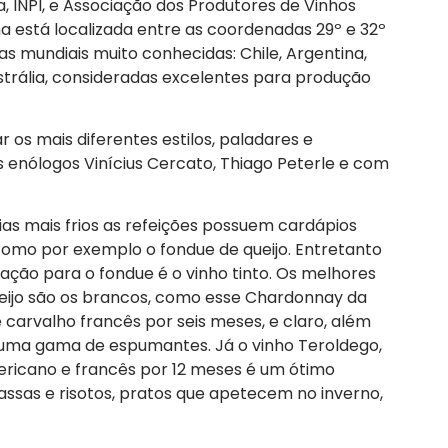
INPI, e Associação dos Produtores de Vinhos
está localizada entre as coordenadas 29º e 32º
olas mundiais muito conhecidas: Chile, Argentina,
Austrália, consideradas excelentes para produção
 os mais diferentes estilos, paladares e
nólogos Vinícius Cercato, Thiago Peterle e com
as mais frios as refeições possuem cardápios
 como por exemplo o fondue de queijo. Entretanto
ção para o fondue é o vinho tinto. Os melhores
eijo são os brancos, como esse Chardonnay da
arvalho francês por seis meses, e claro, além
 e uma gama de espumantes. Já o vinho Teroldego,
ericano e francês por 12 meses é um ótimo
sas e risotos, pratos que apetecem no inverno,