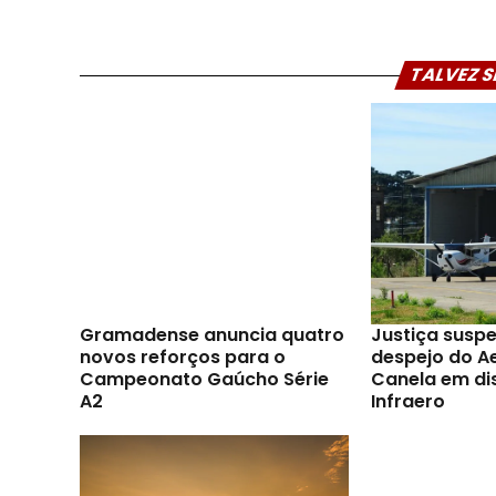
TALVEZ S
Gramadense anuncia quatro
Justiça susp
novos reforços para o
despejo do A
Campeonato Gaúcho Série
Canela em di
A2
Infraero