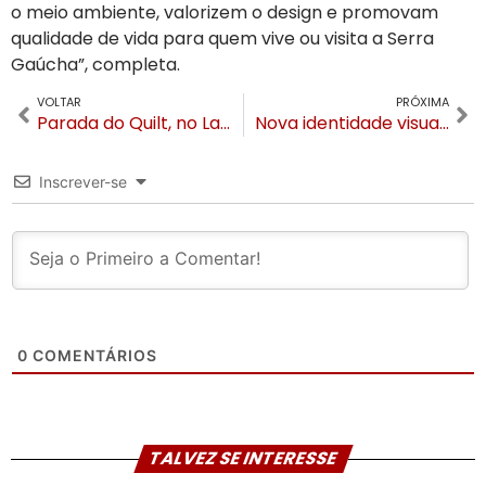
o meio ambiente, valorizem o design e promovam
qualidade de vida para quem vive ou visita a Serra
Gaúcha”, completa.
VOLTAR
PRÓXIMA
Parada do Quilt, no Lago Joaquina Rita Bier, terá banda e desfile de artistas neste sábado (12) em Gramado
Nova identidade visual marca os primeiros 100 dias de modernização na Câmara de Gramado
Inscrever-se
0
COMENTÁRIOS
TALVEZ SE INTERESSE