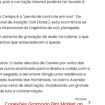
, pois a cerração intensa poderia ter levado à
 Cenipa é a “perda de controle em voo”. De
al de Aviação Civil (Anac), esta ocorrência se
intencional da trajetória de voo planejada.
 sistema de gravação de áudio na cabine, o que
omentos que antecederam a queda.
tos. O avião decolou de Canela por volta das
ma curva acentuada para a direita e colidiu com a
 seguida, a aeronave atingiu uma residência e
da Avenida das Hortênsias, no bairro Avenida
 uma cena de destruição, mobilizando um grande
de luto e consternação.
PRÓXIMA
Conexões Gramado Film Market anuncia programação focada em internacionalização e novas tecnologias