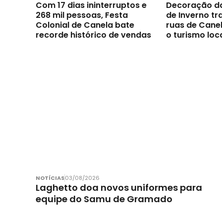
Com 17 dias ininterruptos e
Decoração d
268 mil pessoas, Festa
de Inverno t
Colonial de Canela bate
ruas de Canel
recorde histórico de vendas
o turismo loc
NOTÍCIAS
03/08/2026
Laghetto doa novos uniformes para
equipe do Samu de Gramado