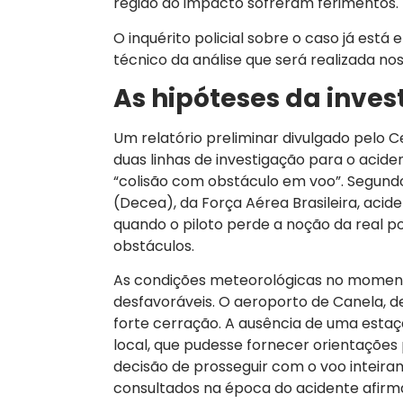
região do impacto sofreram ferimentos.
O inquérito policial sobre o caso já est
técnico da análise que será realizada nos
As hipóteses da inve
Um relatório preliminar divulgado pelo 
duas linhas de investigação para o acide
“colisão com obstáculo em voo”. Segun
(Decea), da Força Aérea Brasileira, ac
quando o piloto perde a noção da real p
obstáculos.
As condições meteorológicas no mome
desfavoráveis. O aeroporto de Canela, d
forte cerração. A ausência de uma esta
local, que pudesse fornecer orientações
decisão de prosseguir com o voo inteiram
consultados na época do acidente afirma