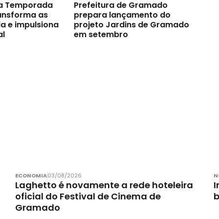
a Temporada
Prefeitura de Gramado
ransforma as
prepara lançamento do
a e impulsiona
projeto Jardins de Gramado
al
em setembro
ECONOMIA
03/08/2026
N
Laghetto é novamente a rede hoteleira
I
oficial do Festival de Cinema de
Gramado