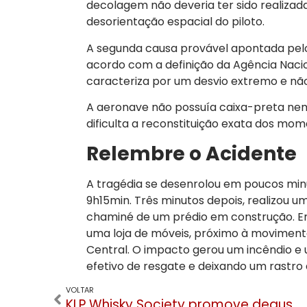
decolagem não deveria ter sido realizada
desorientação espacial do piloto.
A segunda causa provável apontada pelo
acordo com a definição da Agência Nacion
caracteriza por um desvio extremo e não 
A aeronave não possuía caixa-preta nem
dificulta a reconstituição exata dos m
Relembre o Acidente
A tragédia se desenrolou em poucos minu
9h15min. Três minutos depois, realizou u
chaminé de um prédio em construção. Em
uma loja de móveis, próximo à movimenta
Central. O impacto gerou um incêndio e
efetivo de resgate e deixando um rastro 
VOLTAR
KLP Whisky Society promove degustação de rótulos das seis regiões da Escócia em Canela