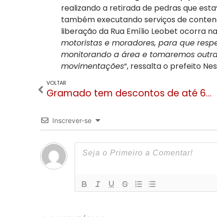
realizando a retirada de pedras que est
também executando serviços de contençã
liberação da Rua Emílio Leobet ocorra na
motoristas e moradores, para que respe
monitorando a área e tomaremos outr
movimentações
“, ressalta o prefeito Ne
VOLTAR
Gramado tem descontos de até 60%: Veja dicas de hotéis, parques e restaurantes com promos
Inscrever-se