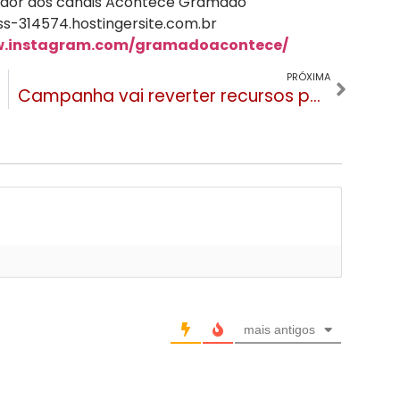
ndador dos canais Acontece Gramado
s-314574.hostingersite.com.br
w.instagram.com/gramadoacontece/
PRÓXIMA
Campanha vai reverter recursos para construção de casas em áreas afetadas pela enchente
mais antigos