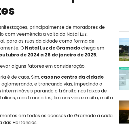
tes
festações, principalmente de moradores de
do com veemência a volta do Natal Luz,
al, para as ruas da cidade como forma de
vamente. O
Natal Luz de Gramado
chega em
outubro de 2024 a 26 de janeiro de 2025
.
levar alguns fatores em consideração.
a é de caos. Sim,
caos no centro da cidade
 aglomerando, e trancando vias, impedindo o
as intermináveis parando o trânsito nas faixas de
inos, ruas trancadas, lixo nas vias e muita, muita
amentos em todos os acessos de Gramado a cada
a das Hortênsias.