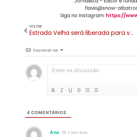
Jornalista – Editor e fu
flavio@snow-albatros
Siga no Instagram:
https://ww
VOLTAR
Estrada Velha será liberada para veículos entre 7 e 19 horas a partir desta segunda
Inscrever-se
4
COMENTÁRIOS
Ana
2 anos atrás