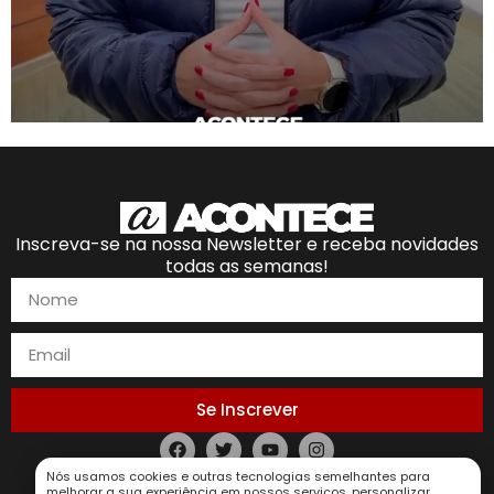
Inscreva-se na nossa Newsletter e receba novidades
todas as semanas!
Se Inscrever
Política de Privacidade
Nós usamos cookies e outras tecnologias semelhantes para
melhorar a sua experiência em nossos serviços, personalizar