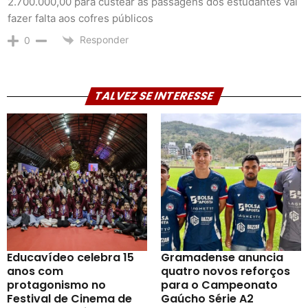
2.700.000,00 para custear as passagens dos estudantes vai
fazer falta aos cofres públicos
Responder
0
TALVEZ SE INTERESSE
Educavídeo celebra 15
Gramadense anuncia
anos com
quatro novos reforços
protagonismo no
para o Campeonato
Festival de Cinema de
Gaúcho Série A2