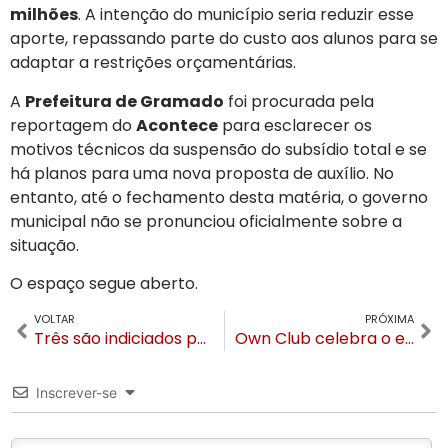
milhões
. A intenção do município seria reduzir esse
aporte, repassando parte do custo aos alunos para se
adaptar a restrições orçamentárias.
A
Prefeitura de Gramado
foi procurada pela
reportagem do
Acontece
para esclarecer os
motivos técnicos da suspensão do subsídio total e se
há planos para uma nova proposta de auxílio. No
entanto, até o fechamento desta matéria, o governo
municipal não se pronunciou oficialmente sobre a
situação.
O espaço segue aberto.
VOLTAR
PRÓXIMA
Três são indiciados por incêndio no Castelo de Gelo em Gramado. Empresa aponta R$ 25 milhões de prejuízo
Own Club celebra o espírito da Costa Amalfitana no Paleta Atlântida 2026
Inscrever-se