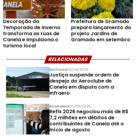
Decoração da
Prefeitura de Gramado
Temporada de Inverno
prepara lançamento do
transforma as ruas de
projeto Jardins de
Canela e impulsiona o
Gramado em setembro
turismo local
RELACIONADAS
NOTÍCIAS
05/08/2026
Justiça suspende ordem de
despejo do Aeroclube de
Canela em disputa com a
Infraero
ECONOMIA
05/08/2026
Refis 2026 negociou mais de R$
7,2 milhões em débitos de
contribuintes de Canela até o
início de agosto