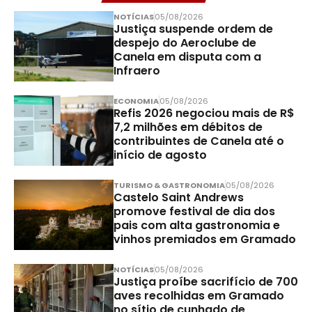
NOTÍCIAS
05/08/2026
Justiça suspende ordem de
despejo do Aeroclube de
Canela em disputa com a
Infraero
ECONOMIA
05/08/2026
Refis 2026 negociou mais de R$
7,2 milhões em débitos de
contribuintes de Canela até o
início de agosto
TURISMO & GASTRONOMIA
05/08/2026
Castelo Saint Andrews
promove festival de dia dos
pais com alta gastronomia e
vinhos premiados em Gramado
NOTÍCIAS
05/08/2026
Justiça proíbe sacrifício de 700
aves recolhidas em Gramado
no sítio de cunhado de