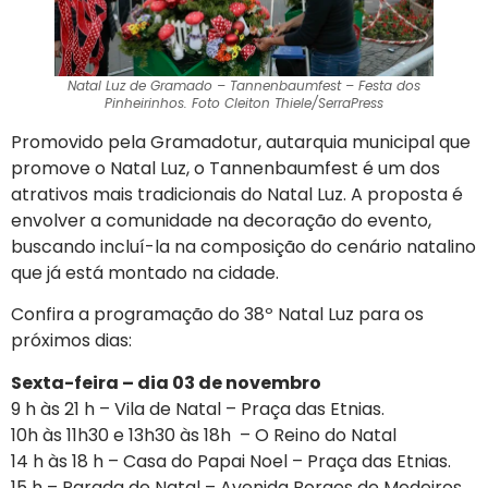
Natal Luz de Gramado – Tannenbaumfest – Festa dos
Pinheirinhos. Foto Cleiton Thiele/SerraPress
Promovido pela Gramadotur, autarquia municipal que
promove o Natal Luz, o Tannenbaumfest é um dos
atrativos mais tradicionais do Natal Luz. A proposta é
envolver a comunidade na decoração do evento,
buscando incluí-la na composição do cenário natalino
que já está montado na cidade.
Confira a programação do 38º Natal Luz para os
próximos dias:
Sexta-feira – dia 03 de novembro
9 h às 21 h – Vila de Natal – Praça das Etnias.
10h às 11h30 e 13h30 às 18h – O Reino do Natal
14 h às 18 h – Casa do Papai Noel – Praça das Etnias.
15 h – Parada de Natal – Avenida Borges de Medeiros.