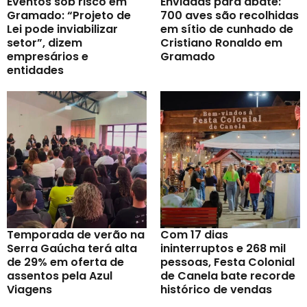
Eventos sob risco em
Enviadas para abate:
Gramado: “Projeto de
700 aves são recolhidas
Lei pode inviabilizar
em sítio de cunhado de
setor”, dizem
Cristiano Ronaldo em
empresários e
Gramado
entidades
Temporada de verão na
Com 17 dias
Serra Gaúcha terá alta
ininterruptos e 268 mil
de 29% em oferta de
pessoas, Festa Colonial
assentos pela Azul
de Canela bate recorde
Viagens
histórico de vendas