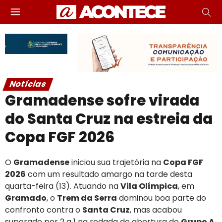
Notícias
Gramadense sofre virada
do Santa Cruz na estreia da
Copa FGF 2026
O
Gramadense
iniciou sua trajetória na
Copa FGF
2026
com um resultado amargo na tarde desta
quarta-feira (13). Atuando na
Vila Olímpica
, em
Gramado
, o
Trem da Serra
dominou boa parte do
confronto contra o
Santa Cruz
, mas acabou
superado por 2 a 1 na rodada de abertura do
Grupo A
.