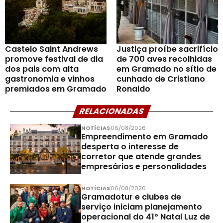
Castelo Saint Andrews
Justiça proíbe sacrifício
promove festival de dia
de 700 aves recolhidas
dos pais com alta
em Gramado no sítio de
gastronomia e vinhos
cunhado de Cristiano
premiados em Gramado
Ronaldo
RELACIONADAS
NOTÍCIAS
06/08/2026
Empreendimento em Gramado
desperta o interesse de
corretor que atende grandes
empresários e personalidades
NOTÍCIAS
06/08/2026
Gramadotur e clubes de
serviço iniciam planejamento
operacional do 41º Natal Luz de