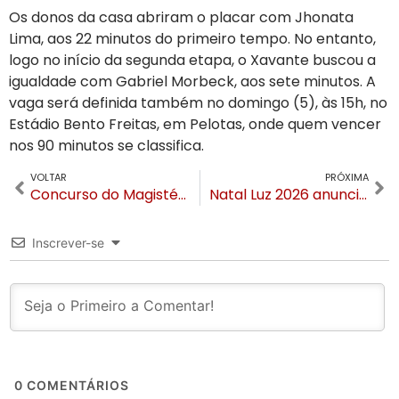
Os donos da casa abriram o placar com Jhonata
Lima, aos 22 minutos do primeiro tempo. No entanto,
logo no início da segunda etapa, o Xavante buscou a
igualdade com Gabriel Morbeck, aos sete minutos. A
vaga será definida também no domingo (5), às 15h, no
Estádio Bento Freitas, em Pelotas, onde quem vencer
nos 90 minutos se classifica.
VOLTAR
PRÓXIMA
Concurso do Magistério em Gramado tem impasse e suspensão. Candidatos protestaram neste sábado (27)
Natal Luz 2026 anuncia novos espetáculos, mudança de locais e novo Acendimento das Luzes
Inscrever-se
0
COMENTÁRIOS