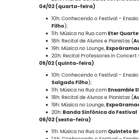
04/02 (quarta-feira)
10h: Conhecendo o Festival – Ensai
Filho
);
11h: Música na Rua com
Eter Quarte
18h: Recital de Alunos e Pianistas (
A
19h: Música no Lounge,
ExpoGrama
20h: Recital Professores in Concert 
05/02 (quinta-feira)
10h: Conhecendo o Festival – Ensai
Salgado Filho
);
11h: Música na Rua com
Ensamble 
18h: Recital de Alunos e Pianistas (
A
19h: Música no Lounge,
ExpoGrama
20h:
Banda Sinfônica do Festival
06/02 (sexta-feira)
11h: Música na Rua com
Quinteto B
14h: Conhecendo o Festival – Ensai