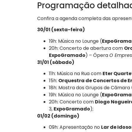
Programação detalha
Confira a agenda completa das apresent
30/01 (sexta-feira)
19h: Música no Lounge (
ExpoGrama
20h: Concerto de abertura com
Or
ExpoGramado
) – Ópera
O Empres
31/01 (sábado)
11h: Música na Rua com
Eter Quarte
15h:
Orquestra de Concertos de E
18h: Mostra dos Grupos de Câmara 
19h: Música no Lounge (
ExpoGrama
20h: Concerto com
Diogo Nogueir
3,
ExpoGramado
);
01/02 (domingo)
09h: Apresentação no
Lar de Idos