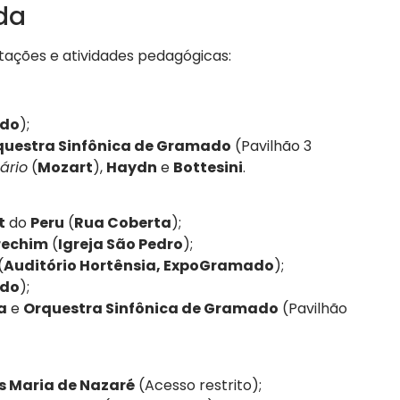
da
ações e atividades pedagógicas:
do
);
questra Sinfônica de Gramado
(Pavilhão 3
ário
(
Mozart
),
Haydn
e
Bottesini
.
t
do
Peru
(
Rua Coberta
);
rechim
(
Igreja São Pedro
);
(
Auditório Hortênsia, ExpoGramado
);
do
);
a
e
Orquestra Sinfônica de Gramado
(Pavilhão
os Maria de Nazaré
(Acesso restrito);