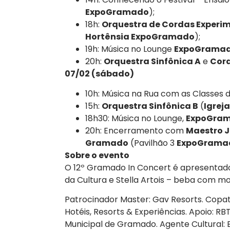
ExpoGramado
);
18h:
Orquestra de Cordas Experi
Hortênsia ExpoGramado
);
19h: Música no Lounge
ExpoGramad
20h:
Orquestra Sinfônica A
e
Cora
07/02 (sábado)
10h: Música na Rua com as Classes do
15h:
Orquestra Sinfônica B
(
Igrej
18h30: Música no Lounge,
ExpoGram
20h: Encerramento com
Maestro J
Gramado
(Pavilhão 3
ExpoGrama
Sobre o evento
O 12º Gramado In Concert é apresentado 
da Cultura e Stella Artois – beba com 
Patrocinador Master: Gav Resorts. Copat
Hotéis, Resorts & Experiências. Apoio: R
Municipal de Gramado. Agente Cultural: B