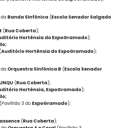
o da
Banda Sinfônica
(
Escola Senador Salgado
t
(
Rua Coberta
);
uditório Hortênsia do ExpoGramado
);
do;
(
Auditório Hortênsia do ExpoGramado
);
o da
Orquestra Sinfônica B
(
Escola Senador
SUNQU
(
Rua Coberta
);
uditório Hortênsia, ExpoGramado
);
do;
(Pavilhão 3 do
ExpoGramado
);
rassence
(
Rua Coberta
);
o da
Orquestra A e Coral
(Pavilhão 3