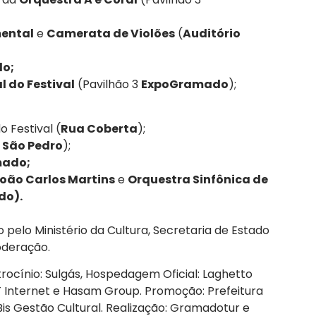
mental
e
Camerata de Violões
(
Auditório
o;
l do Festival
(Pavilhão 3
ExpoGramado
);
 Festival (
Rua Coberta
);
a São Pedro
);
ado;
oão Carlos Martins
e
Orquestra Sinfônica de
do).
pelo Ministério da Cultura, Secretaria de Estado
moderação.
rocínio: Sulgás, Hospedagem Oficial: Laghetto
BT Internet e Hasam Group. Promoção: Prefeitura
is Gestão Cultural. Realização: Gramadotur e