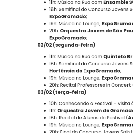
11h: Música na Rua com
Ensamble 
18h: Semifinal do Concurso Jovens S
ExpoGramado
;
19h: Música no Lounge,
ExpoGrama
20h:
Orquestra Jovem de São Pau
ExpoGramado
;
02/02 (segunda-feira)
11h: Música na Rua com
Quinteto B
18h: Semifinal do Concurso Jovens S
Hortênsia do
E
xpoGramado
;
19h: Música no Lounge,
ExpoGrama
20h: Recital Professores in Concert 
03/02 (terça-feira)
10h: Conhecendo o Festival – Visita à
11h:
Orquestra Jovem de Gramad
18h: Recital de Alunos do Festival (
A
19h: Música no Lounge,
ExpoGrama
20h: Final do Concurso Jovens Solist