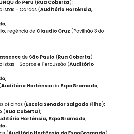
SUNQU
do
Peru
(
Rua Coberta
);
olistas – Cordas (
Auditório Hortênsia,
do
;
lo
, regência de
Claudio Cruz
(Pavilhão 3 do
rassence
de
São Paulo
(
Rua Coberta
);
olistas – Sopros e Percussão (
Auditório
do
;
(
Auditório Hortênsia
do
ExpoGramado
;
s oficinas (
Escola Senador Salgado Filho
);
o
(
Rua Coberta
);
uditório Hortênsia, ExpoGramado
;
do;
as (
Auditório Hortênsia do ExpoGramado
);