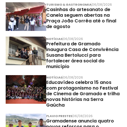
TURISMO & GASTRONOMIA
06/08/2026
Casinhas do artesanato de
Canela seguem abertas na
Praça João Corrêa até o final
de agosto
NOTÍCIAS
06/08/2026
Prefeitura de Gramado
inaugura Casa de Convivência
Susana Bertolucci para
fortalecer área social do
município
NOTÍCIAS
06/08/2026
Educavídeo celebra 15 anos
com protagonismo no Festival
de Cinema de Gramado e trilha
novas histórias na Serra
Gaúcha
FLAVIO PRESTES
06/08/2026
Gramadense anuncia quatro
novos reforços para o