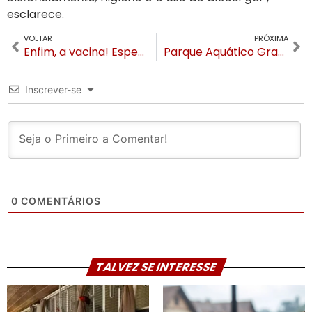
esclarece.
VOLTAR
PRÓXIMA
Enfim, a vacina! Esperança para Gramado, Canela e para o Turismo
Parque Aquático Gramado terá 14 mil m² com montanha russa, teto retrátil e atrações subterrâneas
Inscrever-se
0
COMENTÁRIOS
TALVEZ SE INTERESSE