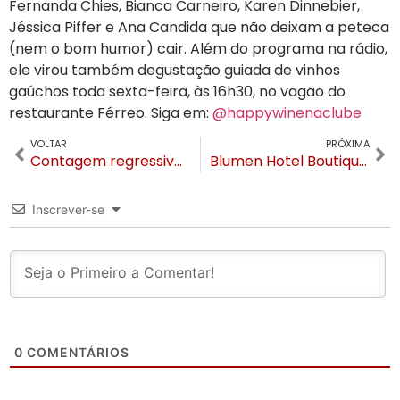
Fernanda Chies, Bianca Carneiro, Karen Dinnebier,
Jéssica Piffer e Ana Candida que não deixam a peteca
(nem o bom humor) cair. Além do programa na rádio,
ele virou também degustação guiada de vinhos
gaúchos toda sexta-feira, às 16h30, no vagão do
restaurante Férreo. Siga em:
@happywinenaclube
VOLTAR
PRÓXIMA
Contagem regressiva: Vila da Mônica Gramado inaugura no dia 12 de outubro
Blumen Hotel Boutique é a nova opção de hotelaria na Serra Gaúcha
Inscrever-se
0
COMENTÁRIOS