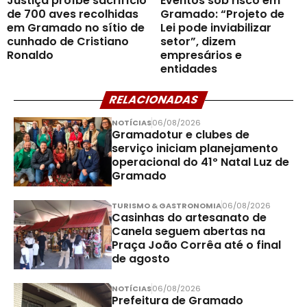
Justiça proíbe sacrifício
Eventos sob risco em
de 700 aves recolhidas
Gramado: “Projeto de
em Gramado no sítio de
Lei pode inviabilizar
cunhado de Cristiano
setor”, dizem
Ronaldo
empresários e
entidades
RELACIONADAS
NOTÍCIAS
06/08/2026
Gramadotur e clubes de
serviço iniciam planejamento
operacional do 41º Natal Luz de
Gramado
TURISMO & GASTRONOMIA
06/08/2026
Casinhas do artesanato de
Canela seguem abertas na
Praça João Corrêa até o final
de agosto
NOTÍCIAS
06/08/2026
Prefeitura de Gramado