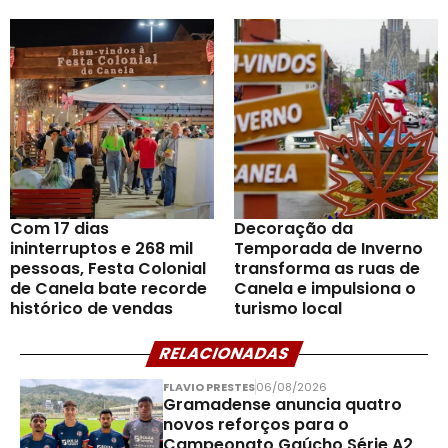
Com 17 dias
Decoração da
ininterruptos e 268 mil
Temporada de Inverno
pessoas, Festa Colonial
transforma as ruas de
de Canela bate recorde
Canela e impulsiona o
histórico de vendas
turismo local
RELACIONADAS
FLAVIO PRESTES
06/08/2026
Gramadense anuncia quatro
novos reforços para o
Campeonato Gaúcho Série A2