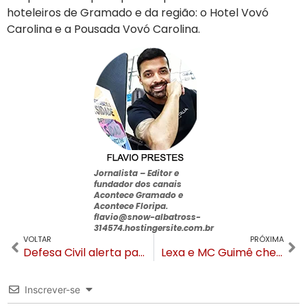
hoteleiros de Gramado e da região: o Hotel Vovó
Carolina e a Pousada Vovó Carolina.
Jornalista –
Editor e
fundador dos canais
Acontece Gramado e
Acontece Floripa
.
flavio@snow-albatross-
314574.hostingersite.com.br
VOLTAR
PRÓXIMA
Defesa Civil alerta para chuvas intensas, rajadas de vento e granizo em todo RS
Lexa e MC Guimê chegam a Gramado para passar o Natal
Inscrever-se