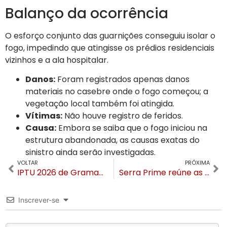
Balanço da ocorrência
O esforço conjunto das guarnições conseguiu isolar o
fogo, impedindo que atingisse os prédios residenciais
vizinhos e a ala hospitalar.
Danos:
Foram registrados apenas danos
materiais no casebre onde o fogo começou; a
vegetação local também foi atingida.
Vítimas:
Não houve registro de feridos.
Causa:
Embora se saiba que o fogo iniciou na
estrutura abandonada, as causas exatas do
sinistro ainda serão investigadas.
VOLTAR
PRÓXIMA
IPTU 2026 de Gramado já está disponível para emissão online
Serra Prime reúne as maiores lideranças da construção e incorporação de Gramado e Canela no Prime Start 2026
Inscrever-se