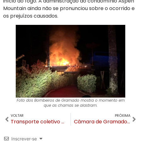
início ao fogo. A administração do condomínio Aspen
Mountain ainda não se pronunciou sobre o ocorrido e
os prejuízos causados.
Foto dos Bombeiros de Gramado mostra o momento em
que as chamas se alastram.
VOLTAR
PRÓXIMA
Transporte coletivo de Gramado volta a operar normalmente nesta quinta-feira (31)
Câmara de Gramado e Legislativo de Caxias do Sul fortalecem relações institucionais
Inscrever-se