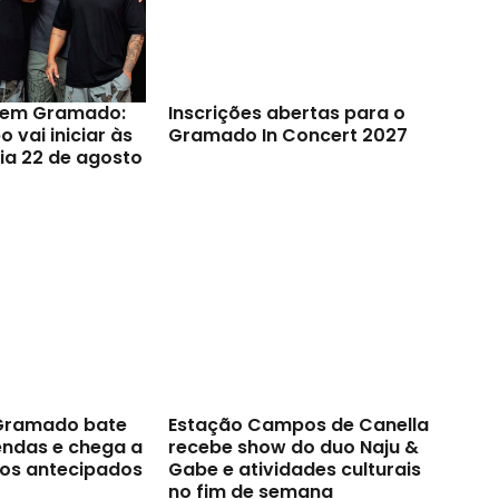
s em Gramado:
Inscrições abertas para o
 vai iniciar às
Gramado In Concert 2027
ia 22 de agosto
 Gramado bate
Estação Campos de Canella
endas e chega a
recebe show do duo Naju &
sos antecipados
Gabe e atividades culturais
no fim de semana