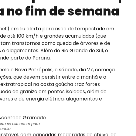
a no fim de semana
nmet) emitiu alerta para risco de tempestade em
o de até 100 km/h e grandes acumulados (que
tam transtornos como queda de árvores e de
s e alagamentos. Além do Rio Grande do Sul, o
ande parte do Paraná.
ela e Nova Petrópolis, o sábado, dia 27, começa
ões, que devem persistir entre a manhã e a
 extratropical na costa gaúcha traz fortes
ueda de granizo em pontos isolados, além de
vores e de energia elétrica, alagamentos e
lerta se estendem para
anela.
 instável, com pancadas moderadas de chuva, ao