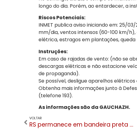
longo do dia. Porém, ao entardecer, a ins
Riscos Potenciais:
INMET publica aviso iniciando em: 25/03/
mm/dia, ventos intensos (60-100 km/h), 
elétrica, estragos em plantações, queda
Instruções:
Em caso de rajadas de vento: (não se abr
descargas elétricas e não estacione veí
de propaganda).
Se possível, desligue aparelhos elétricos
Obtenha mais informações junto à Defesa
(telefone 193).
As informações são da GAUCHAZH.
VOLTAR
RS permanece em bandeira preta e com restrições à noite, fins de semana e feriados