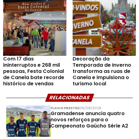
Com 17 dias
Decoração da
ininterruptos e 268 mil
Temporada de Inverno
pessoas, Festa Colonial
transforma as ruas de
de Canela bate recorde
Canela e impulsiona o
histórico de vendas
turismo local
RELACIONADAS
FLAVIO PRESTES
06/08/2026
Gramadense anuncia quatro
novos reforços para o
Campeonato Gaúcho Série A2