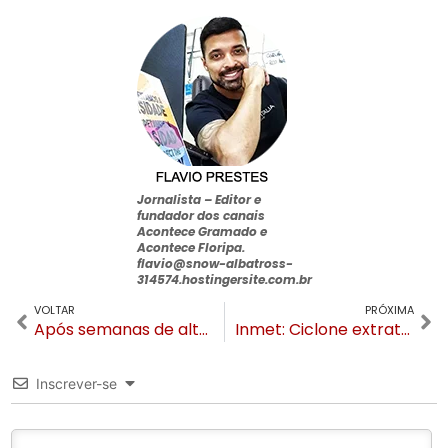
Jornalista –
Editor e
fundador dos canais
Acontece Gramado e
Acontece Floripa
.
flavio@snow-albatross-
314574.hostingersite.com.br
VOLTAR
PRÓXIMA
Após semanas de alta, novos casos de Coronavírus diminuem em Gramado e Canela
Inmet: Ciclone extratropical traz temporais para Serra Gaúcha no fim de semana
Inscrever-se