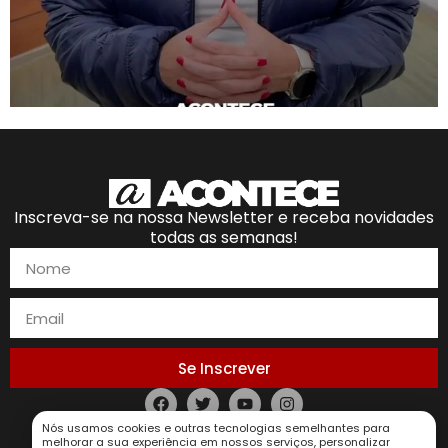
Inscreva-se na nossa Newsletter e receba novidades
todas as semanas!
Se Inscrever
Nós usamos cookies e outras tecnologias semelhantes para
Política de Privacidade
melhorar a sua experiência em nossos serviços, personalizar