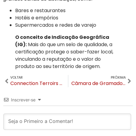
Bares e restaurantes
Hotéis e empórios
Supermercados e redes de varejo
O conceito de Indicação Geográfica
(IG):
Mais do que um selo de qualidade, a
certificação protege o saber-fazer local,
vinculando a reputação e o valor do
produto ao seu território de origem.
VOLTAR
PRÓXIMA
Connection Terroirs do Brasil 2026 transforma Gramado na capital dos produtos de origem nesta semana
Câmara de Gramado analisa homenagem a Pedro Bertolucci e melhorias em estradas do interior
Inscrever-se