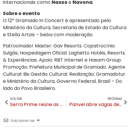
internacionais como
Naxos
e
Navona
.
Sobre o evento
O 12º Gramado In Concert é apresentado pelo
Ministério da Cultura, Secretaria de Estado da Cultura
e Stella Artois – beba com moderação.
Patrocinador Master: Gav Resorts. Copatrocínio:
Sulgás, Hospedagem Oficial: Laghetto Hotéis, Resorts
& Experiências. Apoio: RBT Internet e Hasam Group.
Promoção: Prefeitura Municipal de Gramado. Agente
Cultural: Bis Gestão Cultural. Realização: Gramadotur
e Ministério da Cultura, Governo Federal, Brasil – Do
lado do Povo Brasileiro.
VOLTAR
PRÓXIMA
Serra Prime reúne as maiores lideranças da construção e incorporação de Gramado e Canela no Prime Start 2026
Panvel abre vagas de emprego em Gramado com foco em inclusão e plano de carreira
Inscrever-se