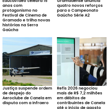
Educavídeo celebra 15
Gramadense anuncia
anos com
quatro novos reforços
protagonismo no
para o Campeonato
Festival de Cinema de
Gaúcho Série A2
Gramado e trilha novas
histórias na Serra
Gaúcha
Justiça suspende ordem
Refis 2026 negociou
de despejo do
mais de R$ 7,2 milhões
Aeroclube de Canela em
em débitos de
disputa com a Infraero
contribuintes de Canela
até o início de agosto