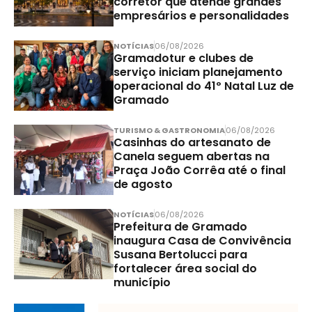
corretor que atende grandes
empresários e personalidades
NOTÍCIAS
06/08/2026
Gramadotur e clubes de
serviço iniciam planejamento
operacional do 41º Natal Luz de
Gramado
TURISMO & GASTRONOMIA
06/08/2026
Casinhas do artesanato de
Canela seguem abertas na
Praça João Corrêa até o final
de agosto
NOTÍCIAS
06/08/2026
Prefeitura de Gramado
inaugura Casa de Convivência
Susana Bertolucci para
fortalecer área social do
município