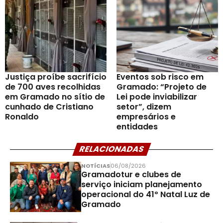
Justiça proíbe sacrifício
Eventos sob risco em
de 700 aves recolhidas
Gramado: “Projeto de
em Gramado no sítio de
Lei pode inviabilizar
cunhado de Cristiano
setor”, dizem
Ronaldo
empresários e
entidades
RELACIONADAS
NOTÍCIAS
06/08/2026
Gramadotur e clubes de
serviço iniciam planejamento
operacional do 41º Natal Luz de
Gramado