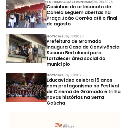
TURISMO & GASTRONOMIA
06/08/2026
Casinhas do artesanato de
Canela seguem abertas na
Praça João Corrêa até o final
de agosto
NOTÍCIAS
06/08/2026
Prefeitura de Gramado
inaugura Casa de Convivência
Susana Bertolucci para
fortalecer área social do
município
NOTÍCIAS
06/08/2026
Educavídeo celebra 15 anos
com protagonismo no Festival
de Cinema de Gramado e trilha
novas histórias na Serra
Gaúcha