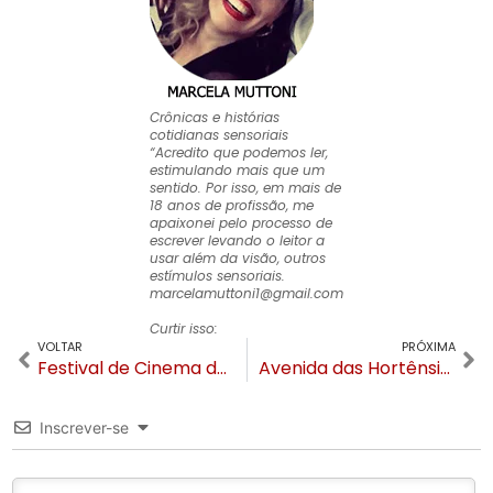
Crônicas e histórias
cotidianas sensoriais
“Acredito que podemos ler,
estimulando mais que um
sentido. Por isso, em mais de
18 anos de profissão, me
apaixonei pelo processo de
escrever levando o leitor a
usar além da visão, outros
estímulos sensoriais.
marcelamuttoni1@gmail.com
Curtir isso:
VOLTAR
PRÓXIMA
Festival de Cinema de Gramado anuncia filmes para competição da 50ª edição
Avenida das Hortênsias será interditada nesta madrugada
Inscrever-se