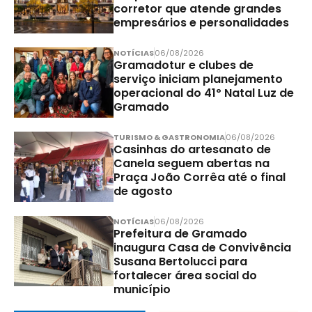
corretor que atende grandes
empresários e personalidades
NOTÍCIAS
06/08/2026
Gramadotur e clubes de
serviço iniciam planejamento
operacional do 41º Natal Luz de
Gramado
TURISMO & GASTRONOMIA
06/08/2026
Casinhas do artesanato de
Canela seguem abertas na
Praça João Corrêa até o final
de agosto
NOTÍCIAS
06/08/2026
Prefeitura de Gramado
inaugura Casa de Convivência
Susana Bertolucci para
fortalecer área social do
município