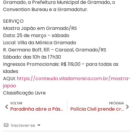
Gramado, a Prefeitura Municipal de Gramado, o
Convention Bureau e a Gramadotur.
SERVIÇO
Mostra Japão em Gramado/RS
Data: 25 de março – sábado
Local: Villa da Mônica Gramado
R. Germano Boff, 611 – Carazal, Gramado/RS
Sábado: das 10h às 17h30
Ingressos Promocionais: R$ 119,00 – para todas as
idades
AQUI:
https://conteudo.viladamonica.com.br/mostra-
japao
Classificação Livre
VOLTAR
PRÓXIMA
Paradinha abre a Páscoa em Canela neste sábado
Polícia Civil prende criminoso que estuprou mulher de 68 anos
Inscrever-se