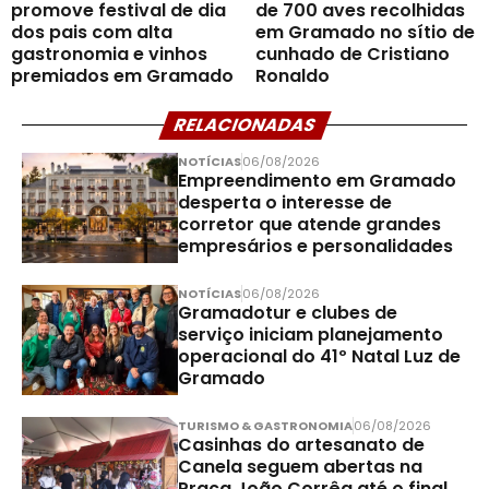
promove festival de dia
de 700 aves recolhidas
dos pais com alta
em Gramado no sítio de
gastronomia e vinhos
cunhado de Cristiano
premiados em Gramado
Ronaldo
RELACIONADAS
NOTÍCIAS
06/08/2026
Empreendimento em Gramado
desperta o interesse de
corretor que atende grandes
empresários e personalidades
NOTÍCIAS
06/08/2026
Gramadotur e clubes de
serviço iniciam planejamento
operacional do 41º Natal Luz de
Gramado
TURISMO & GASTRONOMIA
06/08/2026
Casinhas do artesanato de
Canela seguem abertas na
Praça João Corrêa até o final