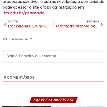
processos seletivos e outras novidades, a comunidade
pode acessar o site oficial da instituição em
i
frs.edu.br/gramado
.
VOLTAR
PRÓXIMA
Cat Dealers, Bruno Be e DJ Graeff são confirmados no 300 Winter Experience 2026 em Gramado
Gramado retoma posição de destaque entre os destinos mais vendidos do país no Anuário Braztoa 2026
Inscrever-se
0
COMENTÁRIOS
TALVEZ SE INTERESSE