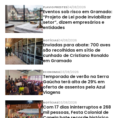
FLAVIO PRESTES
04/08/2026
Eventos sob risco em Gramado:
“Projeto de Lei pode inviabilizar
setor”, dizem empresários e
entidades
NOTÍCIAS
04/08/2026
Enviadas para abate: 700 aves
são recolhidas em sítio de
cunhado de Cristiano Ronaldo
em Gramado
ECONOMIA
03/08/2026
Temporada de verão na Serra
Gaúcha terá alta de 29% em
oferta de assentos pela Azul
Viagens
NOTÍCIAS
03/08/2026
Com 17 dias ininterruptos e 268
mil pessoas, Festa Colonial de
Canela bate recorde histórico