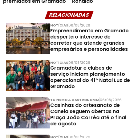
premiados em Gramado
Ronaldo
RELACIONADAS
NOTÍCIAS
06/08/2026
Empreendimento em Gramado
desperta o interesse de
corretor que atende grandes
empresários e personalidades
NOTÍCIAS
06/08/2026
Gramadotur e clubes de
serviço iniciam planejamento
operacional do 41º Natal Luz de
Gramado
TURISMO & GASTRONOMIA
06/08/2026
Casinhas do artesanato de
Canela seguem abertas na
Praça João Corrêa até o final
de agosto
NOTÍCIAS
06/08/2026