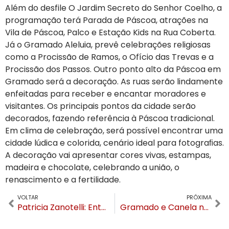
Além do desfile O Jardim Secreto do Senhor Coelho, a
programação terá Parada de Páscoa, atrações na
Vila de Páscoa, Palco e Estação Kids na Rua Coberta.
Já o Gramado Aleluia, prevê celebrações religiosas
como a Procissão de Ramos, o Ofício das Trevas e a
Procissão dos Passos. Outro ponto alto da Páscoa em
Gramado será a decoração. As ruas serão lindamente
enfeitadas para receber e encantar moradores e
visitantes. Os principais pontos da cidade serão
decorados, fazendo referência à Páscoa tradicional.
Em clima de celebração, será possível encontrar uma
cidade lúdica e colorida, cenário ideal para fotograﬁas.
A decoração vai apresentar cores vivas, estampas,
madeira e chocolate, celebrando a união, o
renascimento e a fertilidade.
VOLTAR
PRÓXIMA
Patricia Zanotelli: Entendendo o termo Relações Públicas com foco em Execução Comercial
Gramado e Canela não tem moradores em UTI apesar da disparada de casos de COVID