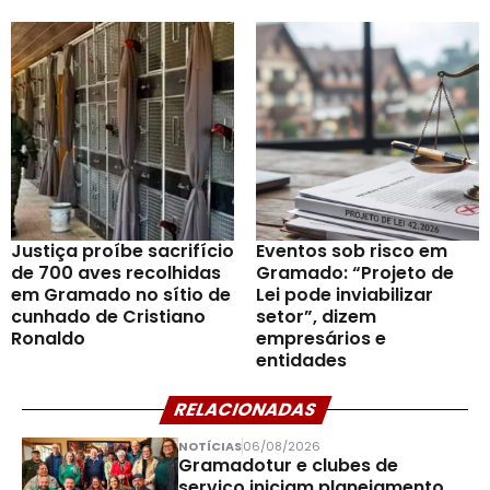
Justiça proíbe sacrifício
Eventos sob risco em
de 700 aves recolhidas
Gramado: “Projeto de
em Gramado no sítio de
Lei pode inviabilizar
cunhado de Cristiano
setor”, dizem
Ronaldo
empresários e
entidades
RELACIONADAS
NOTÍCIAS
06/08/2026
Gramadotur e clubes de
serviço iniciam planejamento