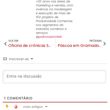
+20 anos nas áreas de
marketing e vendas, com
vivência na modelagem
e execução de mais de
150 projetos de
Produtividade Comercial,
nos segmentos da
indústria, comércio e
serviços.
@
patriciazanotelli
VOLTAR
PRÓXIMA
Oficina de crônicas Santa Sede tem vagas em Canela
Páscoa em Gramado terá 24 dias e Desfile como atração principal
Inscrever-se
1
COMENTÁRIO
mais antigos