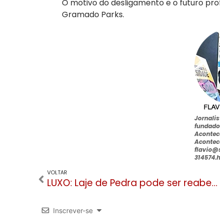
O motivo do desligamento e o futuro prof
Gramado Parks.
Jornali
fundado
Acontec
Acontec
flavio@
314574.
VOLTAR
LUXO: Laje de Pedra pode ser reaberto como hotel seis estrelas
Inscrever-se