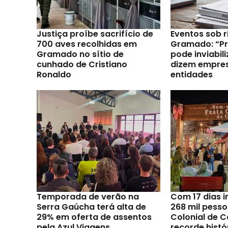
Justiça proíbe sacrifício de
Eventos sob 
700 aves recolhidas em
Gramado: “Pro
Gramado no sítio de
pode inviabili
cunhado de Cristiano
dizem empres
Ronaldo
entidades
Temporada de verão na
Com 17 dias i
Serra Gaúcha terá alta de
268 mil pesso
29% em oferta de assentos
Colonial de C
pela Azul Viagens
recorde histó