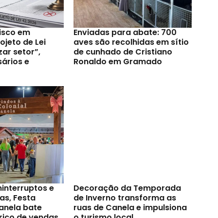
risco em
Enviadas para abate: 700
jeto de Lei
aves são recolhidas em sítio
zar setor”,
de cunhado de Cristiano
ários e
Ronaldo em Gramado
ninterruptos e
Decoração da Temporada
as, Festa
de Inverno transforma as
anela bate
ruas de Canela e impulsiona
rico de vendas
o turismo local