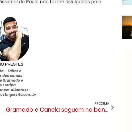
issional de Paulo não foram divulgados pela
sta –
Editor e
r dos canais
e Gramado e
e Floripa
.
snow-albatross-
hostingersite.com.br
PRÓXIMA
Gramado e Canela seguem na bandeira vermelha