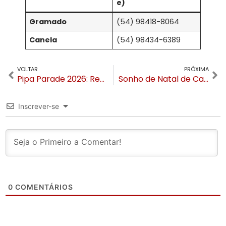
e)
Gramado
(54) 98418-8064
Canela
(54) 98434-6389
VOLTAR
PRÓXIMA
Pipa Parade 2026: Restaurante Campo e Vinho recebe obra de João Salazar na maior exposição de arte do Sul
Sonho de Natal de Canela tem último fim de semana de atrações e celebra mais de 2 milhões de visitantes
Inscrever-se
0
COMENTÁRIOS