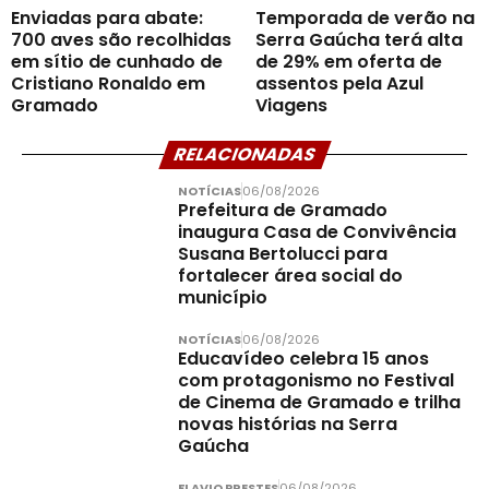
Enviadas para abate:
Temporada de verão na
700 aves são recolhidas
Serra Gaúcha terá alta
em sítio de cunhado de
de 29% em oferta de
Cristiano Ronaldo em
assentos pela Azul
Gramado
Viagens
RELACIONADAS
NOTÍCIAS
06/08/2026
Prefeitura de Gramado
inaugura Casa de Convivência
Susana Bertolucci para
fortalecer área social do
município
NOTÍCIAS
06/08/2026
Educavídeo celebra 15 anos
com protagonismo no Festival
de Cinema de Gramado e trilha
novas histórias na Serra
Gaúcha
FLAVIO PRESTES
06/08/2026