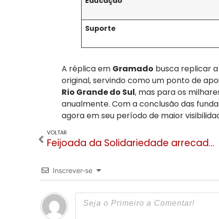
Educação
Suporte
A réplica em
Gramado
busca replicar 
original, servindo como um ponto de apo
Rio Grande do Sul
, mas para os milhare
anualmente. Com a conclusão das fundaç
agora em seu período de maior visibilida
VOLTAR
Feijoada da Solidariedade arrecada mais de R$ 315 mil e beneficia segurança e projetos sociais em Gramado e Canela
Inscrever-se