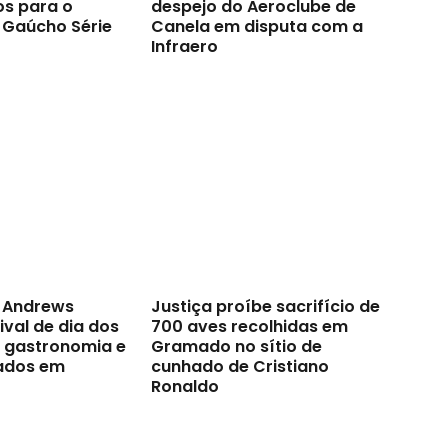
os para o
despejo do Aeroclube de
Gaúcho Série
Canela em disputa com a
Infraero
t Andrews
Justiça proíbe sacrifício de
val de dia dos
700 aves recolhidas em
a gastronomia e
Gramado no sítio de
ados em
cunhado de Cristiano
Ronaldo