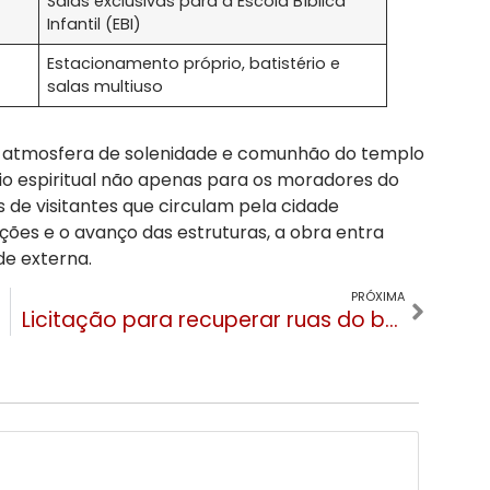
Salas exclusivas para a Escola Bíblica
Infantil (EBI)
Estacionamento próprio, batistério e
salas multiuso
a atmosfera de solenidade e comunhão do templo
io espiritual não apenas para os moradores do
s de visitantes que circulam pela cidade
ões e o avanço das estruturas, a obra entra
de externa.
PRÓXIMA
Licitação para recuperar ruas do bairro Piratini será publicada nesta semana; obras devem começar em junho