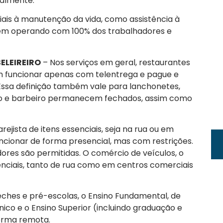
almente.
iais à manutenção da vida, como assistência à
uem operando com 100% dos trabalhadores e
ELEIREIRO
– Nos serviços em geral, restaurantes
em funcionar apenas com telentrega e pague e
 Essa definição também vale para lanchonetes,
eiro e barbeiro permanecem fechados, assim como
ejista de itens essenciais, seja na rua ou em
ncionar de forma presencial, mas com restrições.
res são permitidas. O comércio de veículos, o
enciais, tanto de rua como em centros comerciais
eches e pré-escolas, o Ensino Fundamental, de
écnico e o Ensino Superior (incluindo graduação e
orma remota.