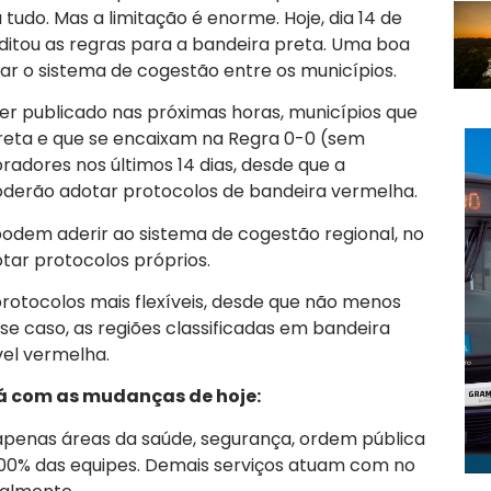
tudo. Mas a limitação é enorme. Hoje, dia 14 de
ditou as regras para a bandeira preta. Uma boa
rar o sistema de cogestão entre os municípios.
ser publicado nas próximas horas, municípios que
reta e que se encaixam na Regra 0-0 (sem
oradores nos últimos 14 dias, desde que a
poderão adotar protocolos de bandeira vermelha.
dem aderir ao sistema de cogestão regional, no
tar protocolos próprios.
otocolos mais flexíveis, desde que não menos
se caso, as regiões classificadas em bandeira
vel vermelha.
já com as mudanças de hoje:
 apenas áreas da saúde, segurança, ordem pública
100% das equipes. Demais serviços atuam com no