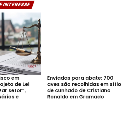
E INTERESSE
risco em
Enviadas para abate: 700
jeto de Lei
aves são recolhidas em sítio
zar setor”,
de cunhado de Cristiano
ários e
Ronaldo em Gramado