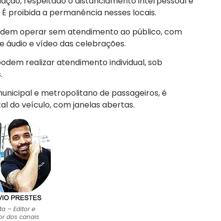
lação, respeitado o distanciamento interpessoal e
 É proibida a permanência nesses locais.
 podem operar sem atendimento ao público, com
 áudio e vídeo das celebrações.
 podem realizar atendimento individual, sob
.
unicipal e metropolitano de passageiros, é
l do veículo, com janelas abertas.
sta –
Editor e
r dos canais