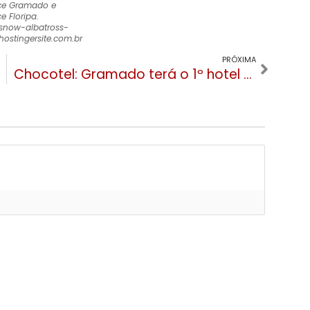
ce Gramado e
e Floripa
.
snow-albatross-
hostingersite.com.br
PRÓXIMA
Chocotel: Gramado terá o 1º hotel temático do chocolate do Brasil