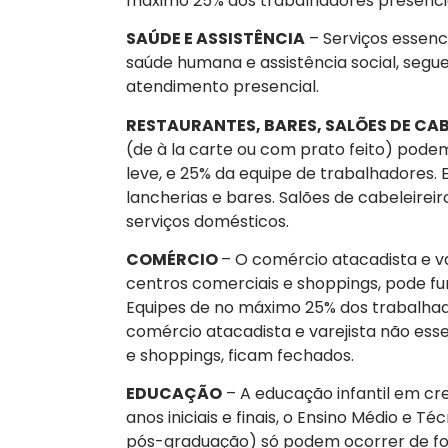
máximo 25% dos trabalhadores presenci
SAÚDE E ASSISTÊNCIA
– Serviços essenc
saúde humana e assistência social, seg
atendimento presencial.
RESTAURANTES, BARES, SALÕES DE CAB
(de à la carte ou com prato feito) pod
leve, e 25% da equipe de trabalhadores.
lancherias e bares. Salões de cabeleir
serviços domésticos.
COMÉRCIO
– O comércio atacadista e var
centros comerciais e shoppings, pode fu
Equipes de no máximo 25% dos trabalhado
comércio atacadista e varejista não ess
e shoppings, ficam fechados.
EDUCAÇÃO
– A educação infantil em cr
anos iniciais e finais, o Ensino Médio e T
pós-graduação) só podem ocorrer de f