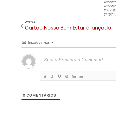
Aconte
Acontec
flavio@
314574.
VOLTAR
Cartão Nosso Bem Estar é lançado e oferece descontos e vantagens em toda região
Inscrever-se
0
COMENTÁRIOS