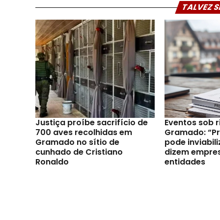
TALVEZ S
Justiça proíbe sacrifício de
Eventos sob 
700 aves recolhidas em
Gramado: “Pro
Gramado no sítio de
pode inviabili
cunhado de Cristiano
dizem empres
Ronaldo
entidades