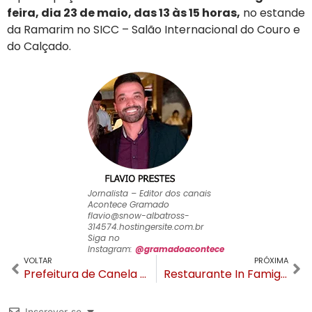
feira, dia 23 de maio, das 13 às 15 horas,
no estande
da Ramarim no SICC – Salão Internacional do Couro e
do Calçado.
Jornalista – Editor dos canais
Acontece Gramado
flavio@snow-albatross-
314574.hostingersite.com.br
Siga no
Instagram:
@gramadoacontece
VOLTAR
PRÓXIMA
Prefeitura de Canela se pronuncia sobre operação da PC que teve prisão de secretário
Restaurante In Famiglia reinaugura no Hotel Laghetto Toscana
Inscrever-se