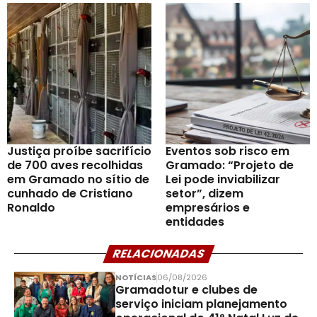
Justiça proíbe sacrifício
Eventos sob risco em
de 700 aves recolhidas
Gramado: “Projeto de
em Gramado no sítio de
Lei pode inviabilizar
cunhado de Cristiano
setor”, dizem
Ronaldo
empresários e
entidades
RELACIONADAS
NOTÍCIAS
06/08/2026
Gramadotur e clubes de
serviço iniciam planejamento