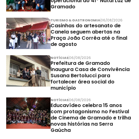
operacional do 41º Natal Luz de
Gramado
TURISMO & GASTRONOMIA
06/08/2026
Casinhas do artesanato de
Canela seguem abertas na
Praça João Corrêa até o final
de agosto
NOTÍCIAS
06/08/2026
Prefeitura de Gramado
inaugura Casa de Convivência
Susana Bertolucci para
fortalecer área social do
município
NOTÍCIAS
06/08/2026
Educavídeo celebra 15 anos
com protagonismo no Festival
de Cinema de Gramado e trilha
novas histórias na Serra
Gaúcha