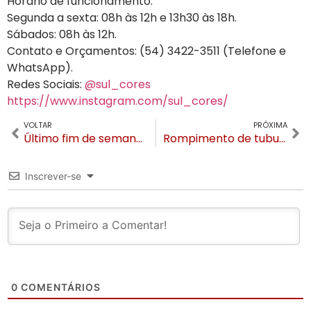
Horário de funcionamento:
Segunda a sexta: 08h às 12h e 13h30 às 18h.
Sábados: 08h às 12h.
Contato e Orçamentos: (54) 3422-3511 (Telefone e
WhatsApp).
Redes Sociais:
@sul_cores
https://www.instagram.com/sul_cores/
VOLTAR
PRÓXIMA
Último fim de semana da Festa da Colônia em Gramado tem programação especial
Rompimento de tubulação por empresa de energia deixa 12 bairros sem água em Canela
Inscrever-se
0
COMENTÁRIOS