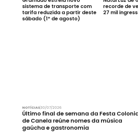
Gramado estreia novo
Natal Luz de
sistema de transporte com
recorde de v
tarifa reduzida a partir deste
27 mil ingres
sábado (1º de agosto)
NOTÍCIAS
30/07/2026
Último final de semana da Festa Colonia
de Canela reúne nomes da música
gaúcha e gastronomia