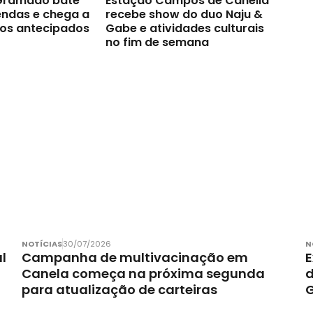
 Gramado bate
Estação Campos de Canella
endas e chega a
recebe show do duo Naju &
sos antecipados
Gabe e atividades culturais
no fim de semana
NOTÍCIAS
30/07/2026
N
l
Campanha de multivacinação em
E
Canela começa na próxima segunda
d
para atualização de carteiras