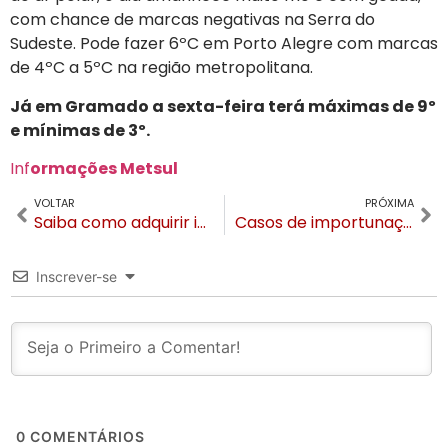
com chance de marcas negativas na Serra do
Sudeste. Pode fazer 6ºC em Porto Alegre com marcas
de 4ºC a 5ºC na região metropolitana.
Já em Gramado a sexta-feira terá máximas de 9º
e mínimas de 3º.
Inf
ormações Metsul
VOLTAR
PRÓXIMA
Saiba como adquirir ingressos gratuitos para o Festival de Cinema de Gramado
Casos de importunação e assédio nas escadarias do bairro Dutra preocupam moradores
Inscrever-se
0
COMENTÁRIOS