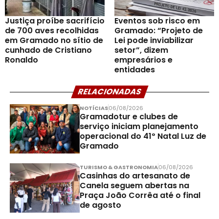
Justiça proíbe sacrifício
Eventos sob risco em
de 700 aves recolhidas
Gramado: “Projeto de
em Gramado no sítio de
Lei pode inviabilizar
cunhado de Cristiano
setor”, dizem
Ronaldo
empresários e
entidades
RELACIONADAS
NOTÍCIAS
06/08/2026
Gramadotur e clubes de
serviço iniciam planejamento
operacional do 41º Natal Luz de
Gramado
TURISMO & GASTRONOMIA
06/08/2026
Casinhas do artesanato de
Canela seguem abertas na
Praça João Corrêa até o final
de agosto