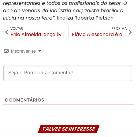
representantes e todos os profissionais do setor. O
ano de vendas da indústria calçadista brasileira
inicia na nossa feira”
, finaliza Roberta Pletsch.
VOLTAR
PRÓXIMA
Ênio Almeida lança livro que revela como escolher, construir e manter parcerias de sucesso
Flávia Alessandra é a estrela da campanha Dia das Mães Jorge Bischoff
Inscrever-se
0
COMENTÁRIOS
TALVEZ SE INTERESSE