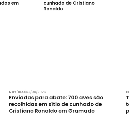
ados em
cunhado de Cristiano
Ronaldo
NOTÍCIAS
04/08/2026
E
Enviadas para abate: 700 aves são
T
recolhidas em sítio de cunhado de
t
Cristiano Ronaldo em Gramado
p