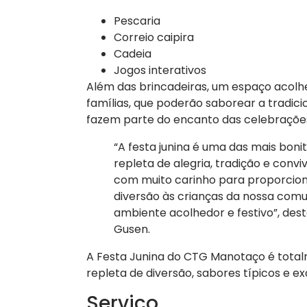
Pescaria
Correio caipira
Cadeia
Jogos interativos
Além das brincadeiras, um espaço acolh
famílias, que poderão saborear a tradici
fazem parte do encanto das celebrações
“A festa junina é uma das mais boni
repleta de alegria, tradição e con
com muito carinho para proporcio
diversão às crianças da nossa comu
ambiente acolhedor e festivo”, de
Gusen.
A Festa Junina do CTG Manotaço é tota
repleta de diversão, sabores típicos e ex
Serviço